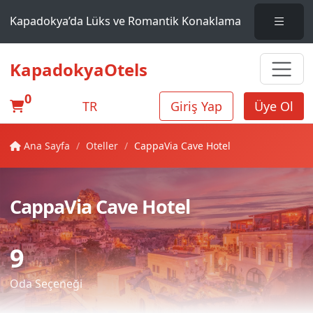
Kapadokya’da Lüks ve Romantik Konaklama
KapadokyaOtels
0
TR
Giriş Yap
Üye Ol
Ana Sayfa
Oteller
CappaVia Cave Hotel
CappaVia Cave Hotel
9
Oda Seçeneği