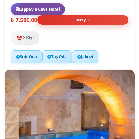
CappaVia Cave Hotel
₺ 7.500,00
Detay
2 Kişi
Suit Oda
Taş Oda
Jakuzi