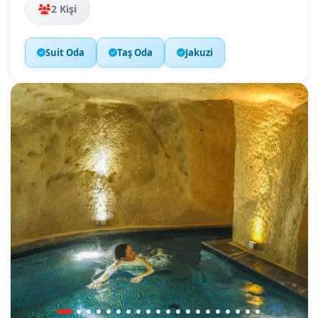
2 Kişi
Suit Oda
Taş Oda
Jakuzi