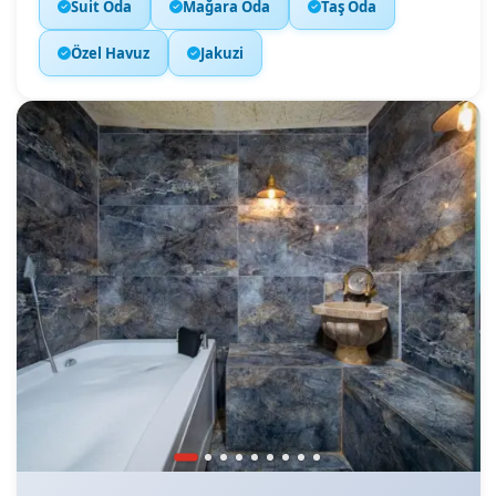
Suit Oda
Mağara Oda
Taş Oda
Özel Havuz
Jakuzi