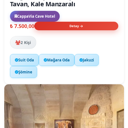
Tavan, Kale Manzaralı
CappaVia Cave Hotel
₺ 7.500,00
Detay
2 Kişi
Suit Oda
Mağara Oda
Jakuzi
Şömine