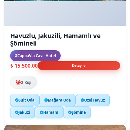
Havuzlu, Jakuzili, Hamamlı ve
Şömineli
CappaVia Cave Hotel
₺ 15.500,00
Detay
2 Kişi
Suit Oda
Mağara Oda
Özel Havuz
Jakuzi
Hamam
Şömine