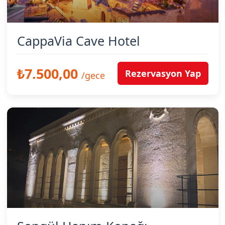
CappaVia Cave Hotel
₺7.500,00
Rezervasyon Yap
/gece