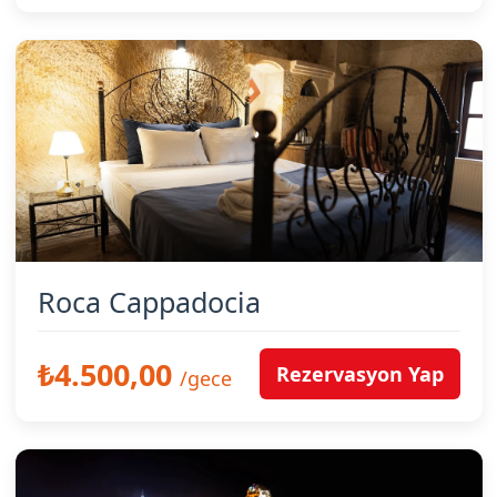
Roca Cappadocia
₺4.500,00
Rezervasyon Yap
/gece