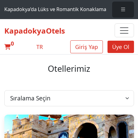
Kapadokya’da Lüks ve Romantik Konaklama
KapadokyaOtels
0
TR
Giriş Yap
Üye Ol
Otellerimiz