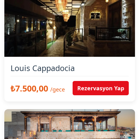
Louis Cappadocia
₺7.500,00
Rezervasyon Yap
/gece