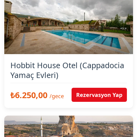
Hobbit House Otel (Cappadocia
Yamaç Evleri)
₺6.250,00
Rezervasyon Yap
/gece