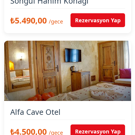
Songül Hanım Konağı
₺5.490,00
Rezervasyon Yap
/gece
Alfa Cave Otel
₺4.500,00
Rezervasyon Yap
/gece