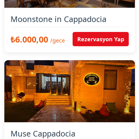
Moonstone in Cappadocia
₺6.000,00
Rezervasyon Yap
/gece
Muse Cappadocia