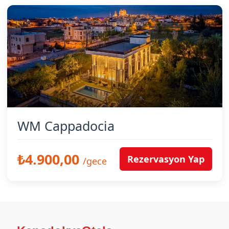
WM Cappadocia
₺4.900,00
Rezervasyon Yap
/gece