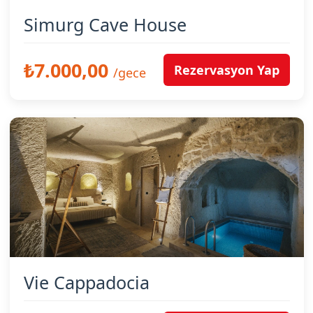
Simurg Cave House
₺7.000,00
Rezervasyon Yap
/gece
Vie Cappadocia