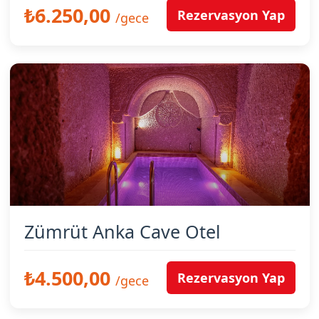
₺6.250,00
Rezervasyon Yap
/gece
Zümrüt Anka Cave Otel
₺4.500,00
Rezervasyon Yap
/gece