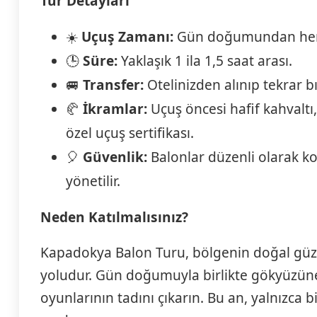
Tur Detayları
☀️
Uçuş Zamanı:
Gün doğumundan hemen
🕒
Süre:
Yaklaşık 1 ila 1,5 saat arası.
🚐
Transfer:
Otelinizden alınıp tekrar bı
🥐
İkramlar:
Uçuş öncesi hafif kahvaltı
özel uçuş sertifikası.
🎈
Güvenlik:
Balonlar düzenli olarak kont
yönetilir.
Neden Katılmalısınız?
Kapadokya Balon Turu, bölgenin doğal güzell
yoludur. Gün doğumuyla birlikte gökyüzüne 
oyunlarının tadını çıkarın. Bu an, yalnızca 