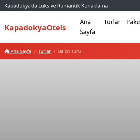
Kapadokya’da Lüks ve Romantik Konaklama
Ana
Turlar
Pake
KapadokyaOtels
Sayfa
Ana Sayfa
Turlar
Balon Turu