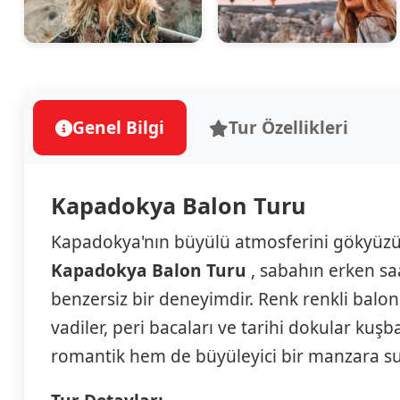
Genel Bilgi
Tur Özellikleri
Kapadokya Balon Turu
Kapadokya'nın büyülü atmosferini gökyüzü
Kapadokya Balon Turu
, sabahın erken saat
benzersiz bir deneyimdir. Renk renkli balo
vadiler, peri bacaları ve tarihi dokular kuşb
romantik hem de büyüleyici bir manzara s