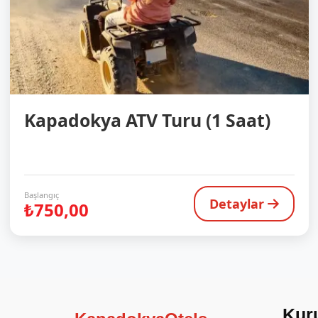
Kapadokya ATV Turu (1 Saat)
Başlangıç
Detaylar
₺750,00
Kur