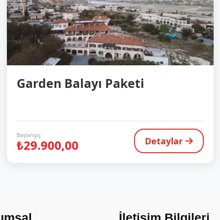
Garden Balayı Paketi
Başlangıç
Detaylar
₺29.900,00
umsal
İletişim Bilgileri