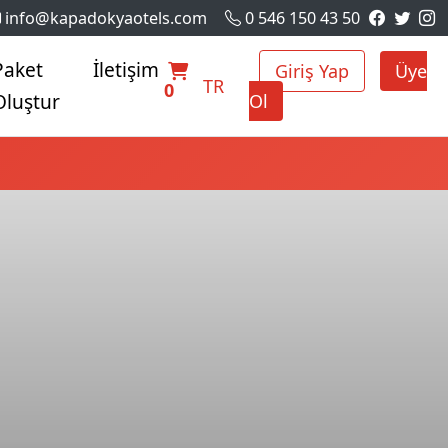
info@kapadokyaotels.com
0 546 150 43 50
Paket
İletişim
Giriş Yap
Üye
TR
0
Oluştur
Ol