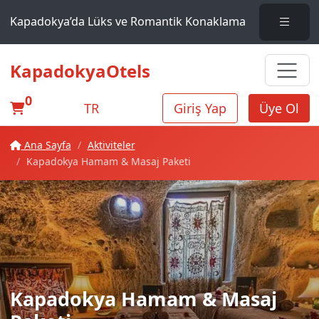
Kapadokya’da Lüks ve Romantik Konaklama
KapadokyaOtels
0
TR
Giriş Yap
Üye Ol
Ana Sayfa
Aktiviteler
Kapadokya Hamam & Masaj Paketi
Kapadokya Hamam & Masaj